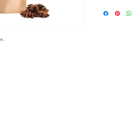
1x Gewürz Sternanis (F
e.