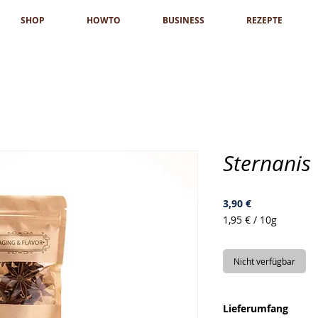
SHOP
HOWTO
BUSINESS
REZEPTE
Sternanis
Preis
3,90 €
1,95 €
/
10g
1,95 €
pro
10
Nicht verfügbar
Gramm
Lieferumfang