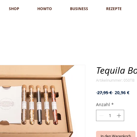
SHOP
HOWTO
BUSINESS
REZEPTE
Tequila B
Artikelnummer: 050TB
Standardpr
Sal
 27,95 € 
20,96 €
Pre
Anzahl
*
In den Warenkorb