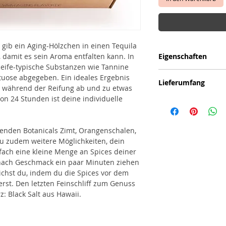
: gib ein Aging-Hölzchen in einen Tequila
), damit es sein Aroma entfalten kann. In
Eigenschaften
eife-typische Substanzen wie Tannine
33 x 22 x 10 cm
tuose abgegeben. Ein ideales Ergebnis
Lieferumfang
450 Gramm
he während der Reifung ab und zu etwas
von 24 Stunden ist deine individuelle
1x Aging "Oak"
1x Aging "Black Wal
1x Spice Tube "Zimt"
1x Spice Tube "Ora
enden Botanicals Zimt, Orangenschalen,
1x Spice Tube "Black
du zudem weitere Möglichkeiten, dein
1x Spice Tube "Zitr
nfach eine kleine Menge an Spices deiner
1x Spice Tube "Chili"
 nach Geschmack ein paar Minuten ziehen
eichst du, indem du die Spices vor dem
rst. Den letzten Feinschliff zum Genuss
z: Black Salt aus Hawaii.