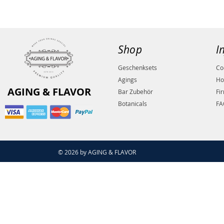
Shop
I
Geschenksets
Co
Agings
Ho
AGING & FLAVOR
Bar Zubehör
Fi
Botanicals
FA
© 2026 by AGING & FLAVOR