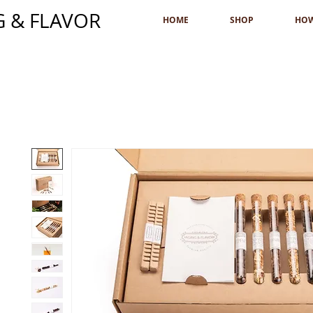
G & FLAVOR
HOME
SHOP
HO