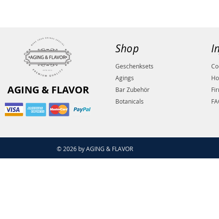
Shop
I
Geschenksets
Co
Agings
Ho
AGING & FLAVOR
Bar Zubehör
Fi
Botanicals
FA
© 2026 by AGING & FLAVOR