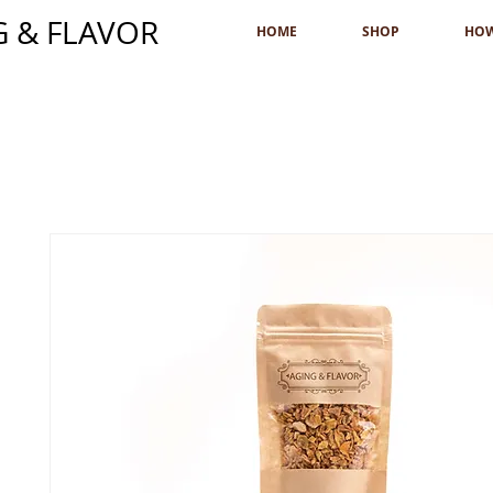
G & FLAVOR
HOME
SHOP
HO